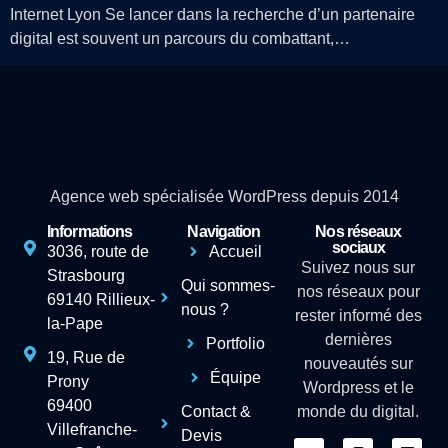
Internet Lyon Se lancer dans la recherche d’un partenaire
digital est souvent un parcours du combattant,…
Agence web spécialisée WordPress depuis 2014
Informations
Navigation
Nos réseaux
sociaux
3036, route de
Accueil
Suivez nous sur
Strasbourg
Qui sommes-
nos réseaux pour
69140 Rillieux-
nous ?
rester informé des
la-Pape
dernières
Portfolio
19, Rue de
nouveautés sur
Équipe
Prony
Wordpress et le
69400
Contact &
monde du digital.
Villefranche-
Devis