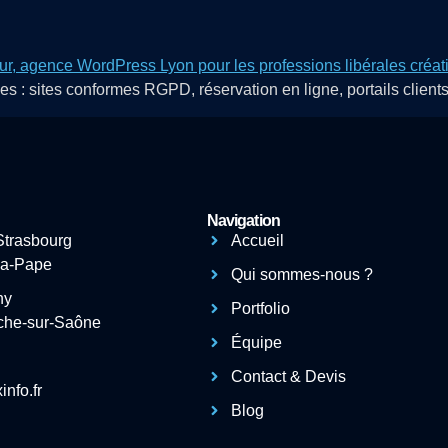
 : sites conformes RGPD, réservation en ligne, portails client
Navigation
Strasbourg
Accueil
-la-Pape
Qui sommes-nous ?
ny
Portfolio
nche-sur-Saône
Équipe
Contact & Devis
nfo.fr
Blog