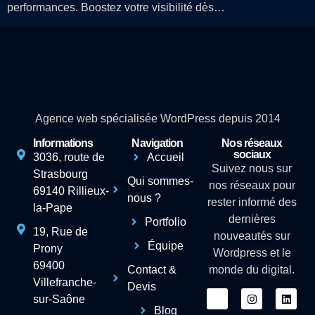
performances. Boostez votre visibilité dès…
Agence web spécialisée WordPress depuis 2014
Informations
Navigation
Nos réseaux
sociaux
3036, route de
Accueil
Suivez nous sur
Strasbourg
Qui sommes-
nos réseaux pour
69140 Rillieux-
nous ?
rester informé des
la-Pape
dernières
Portfolio
19, Rue de
nouveautés sur
Équipe
Prony
Wordpress et le
69400
Contact &
monde du digital.
Villefranche-
Devis
sur-Saône
Blog