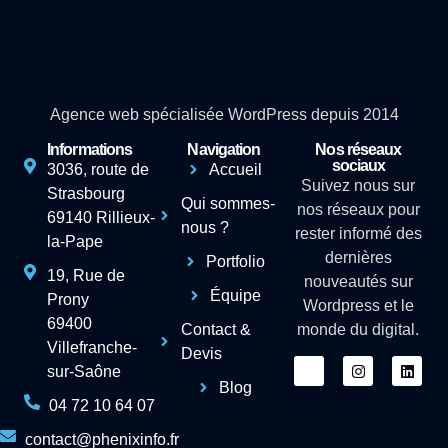
Agence web spécialisée WordPress depuis 2014
Informations
Navigation
Nos réseaux
sociaux
3036, route de
Accueil
Suivez nous sur
Strasbourg
Qui sommes-
nos réseaux pour
69140 Rillieux-
nous ?
rester informé des
la-Pape
dernières
Portfolio
19, Rue de
nouveautés sur
Équipe
Prony
Wordpress et le
69400
Contact &
monde du digital.
Villefranche-
Devis
sur-Saône
Blog
04 72 10 64 07
contact@phenixinfo.fr