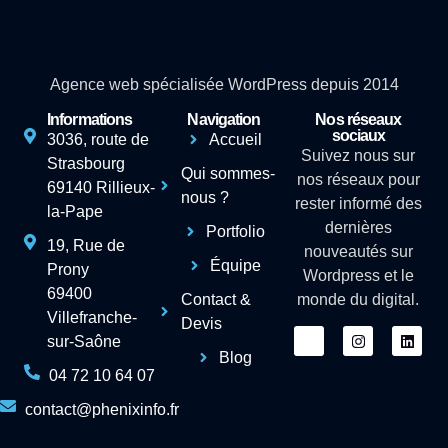
Agence web spécialisée WordPress depuis 2014
Informations
Navigation
Nos réseaux
sociaux
3036, route de
Accueil
Suivez nous sur
Strasbourg
Qui sommes-
nos réseaux pour
69140 Rillieux-
nous ?
rester informé des
la-Pape
dernières
Portfolio
19, Rue de
nouveautés sur
Équipe
Prony
Wordpress et le
69400
Contact &
monde du digital.
Villefranche-
Devis
sur-Saône
Blog
04 72 10 64 07
contact@phenixinfo.fr