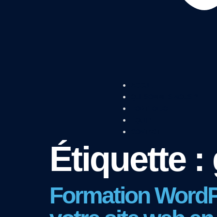
ACCUEIL
QUI SOMMES-NOUS ?
PORTFOLIO
ÉQUIPE
CONTACT
Étiquette :
Formation WordP