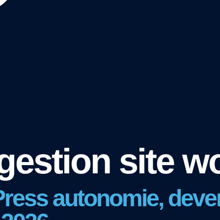
gestion site w
ress autonomie, deven