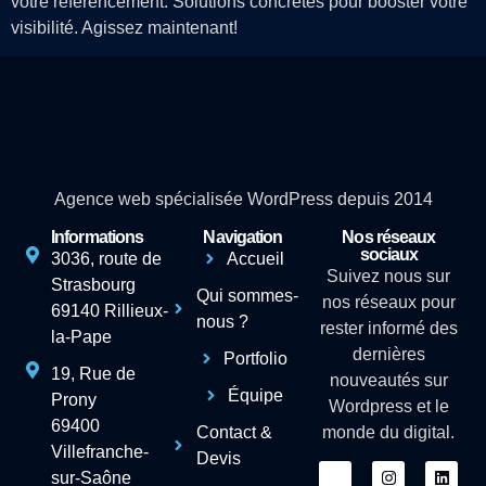
votre référencement. Solutions concrètes pour booster votre
visibilité. Agissez maintenant!
Agence web spécialisée WordPress depuis 2014
Informations
Navigation
Nos réseaux
sociaux
3036, route de
Accueil
Suivez nous sur
Strasbourg
Qui sommes-
nos réseaux pour
69140 Rillieux-
nous ?
rester informé des
la-Pape
dernières
Portfolio
19, Rue de
nouveautés sur
Équipe
Prony
Wordpress et le
69400
Contact &
monde du digital.
Villefranche-
Devis
sur-Saône