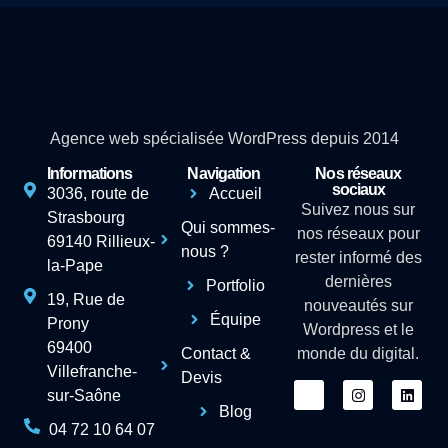
Agence web spécialisée WordPress depuis 2014
Informations
Navigation
Nos réseaux
sociaux
3036, route de
Accueil
Suivez nous sur
Strasbourg
Qui sommes-
nos réseaux pour
69140 Rillieux-
nous ?
rester informé des
la-Pape
dernières
Portfolio
19, Rue de
nouveautés sur
Équipe
Prony
Wordpress et le
69400
Contact &
monde du digital.
Villefranche-
Devis
sur-Saône
Blog
04 72 10 64 07