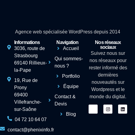
Agence web spécialisée WordPress depuis 2014
Informations
Navigation
Nos réseaux
sociaux
3036, route de
Accueil
Suivez nous sur
Strasbourg
Qui sommes-
nos réseaux pour
69140 Rillieux-
nous ?
rester informé des
la-Pape
dernières
Portfolio
19, Rue de
nouveautés sur
Équipe
Prony
Wordpress et le
69400
Contact &
monde du digital.
Villefranche-
Devis
sur-Saône
Blog
04 72 10 64 07
contact@phenixinfo.fr