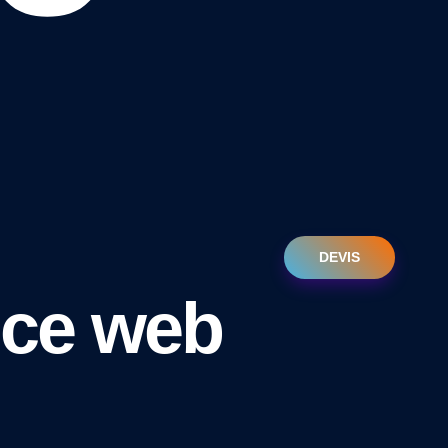
DEVIS
nce web