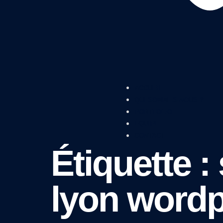
ACCUEIL
QUI SOMMES-NOUS ?
PORTFOLIO
ÉQUIPE
CONTACT
Étiquette :
lyon word