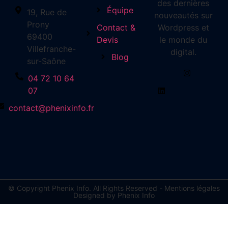
des dernières
Équipe
19, Rue de
nouveautés sur
Prony
Contact &
Wordpress et
69400
Devis
le monde du
Villefranche-
digital.
Blog
sur-Saône
04 72 10 64
07
contact@phenixinfo.fr
© Copyright Phenix Info. All Rights Reserved - Mentions légales
Designed by Phenix Info