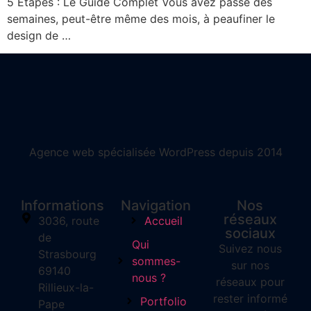
5 Etapes : Le Guide Complet Vous avez passé des
semaines, peut-être même des mois, à peaufiner le
design de …
Agence web spécialisée WordPress depuis 2014
Informations
Navigation
Nos
réseaux
3036, route
Accueil
sociaux
de
Qui
Suivez nous
Strasbourg
sommes-
sur nos
69140
nous ?
réseaux pour
Rillieux-la-
rester informé
Portfolio
Pape