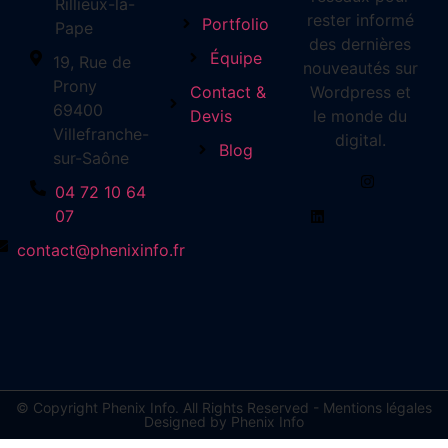
Rillieux-la-
rester informé
Portfolio
Pape
des dernières
Équipe
19, Rue de
nouveautés sur
Prony
Contact &
Wordpress et
69400
Devis
le monde du
Villefranche-
digital.
Blog
sur-Saône
04 72 10 64
07
contact@phenixinfo.fr
© Copyright Phenix Info. All Rights Reserved - Mentions légales
Designed by Phenix Info