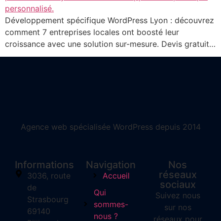
Développement spécifique WordPress Lyon : découvrez
comment 7 entreprises locales ont boosté leur
croissance avec une solution sur-mesure. Devis gratuit…
Agence web spécialisée WordPress depuis 2014
Informations
Navigation
Nos
réseaux
3036, route
Accueil
sociaux
de
Qui
Suivez nous
Strasbourg
sommes-
sur nos
69140
nous ?
réseaux pour