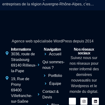
entreprises de la région Auvergne-Rhône-Alpes, c’es…
Agence web spécialisée WordPress depuis 2014
Informations
Navigation
Nos réseaux
sociaux
3036, route de
Accueil
Suivez nous sur
Strasbourg
Qui sommes-
nos réseaux pour
69140 Rillieux-
nous ?
rester informé des
la-Pape
dernières
Portfolio
19, Rue de
nouveautés sur
Équipe
Prony
Wordpress et le
69400
Contact &
monde du digital.
Villefranche-
Devis
sur-Saône