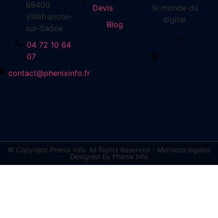
69400
Devis
le monde du
Villefranche-
digital.
Blog
sur-Saône
04 72 10 64
07
contact@phenixinfo.fr
© Copyright Phenix Info. All Rights Reserved - Mentions légales
Designed by Phenix Info