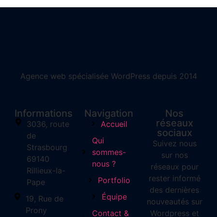
Agence web spécialisée WordPress depuis 2014
Informations
Navigation
Nos
réseaux
3036, route
Accueil
sociaux
de
Qui
Suivez nous
Strasbourg
sommes-
sur nos
69140
nous ?
réseaux pour
Rillieux-la-
rester informé
Portfolio
Pape
des dernières
Équipe
19, Rue de
nouveautés sur
Prony
Contact &
Wordpress et