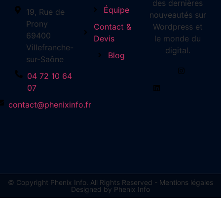
des dernières
Équipe
19, Rue de
nouveautés sur
Prony
Contact &
Wordpress et
69400
Devis
le monde du
Villefranche-
digital.
Blog
sur-Saône
04 72 10 64
07
contact@phenixinfo.fr
© Copyright Phenix Info. All Rights Reserved - Mentions légales
Designed by Phenix Info