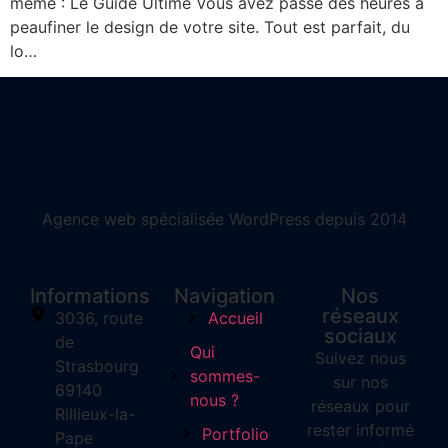
même : Le Guide Ultime Vous avez passé des heures à
peaufiner le design de votre site. Tout est parfait, du
lo…
Agence web spécialisée WordPress depuis 2014
Informations
Navigation
Nos
réseaux
3036, route
Accueil
sociaux
de
Qui
Suivez nous
Strasbourg
sommes-
sur nos
69140
nous ?
réseaux pour
Rillieux-la-
rester informé
Portfolio
Pape