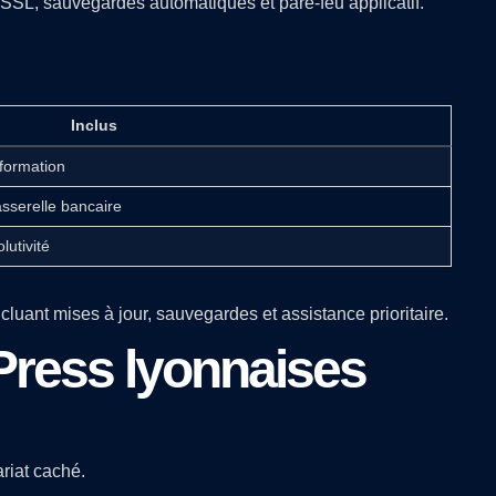
 SSL, sauvegardes automatiques et pare-feu applicatif.
Inclus
formation
asserelle bancaire
lutivité
cluant mises à jour, sauvegardes et assistance prioritaire.
Press lyonnaises
riat caché.