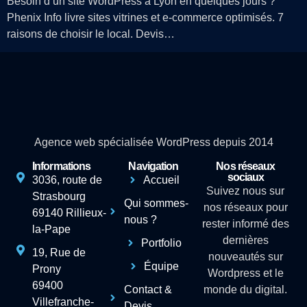
Besoin d’un site WordPress à Lyon en quelques jours ?
Phenix Info livre sites vitrines et e-commerce optimisés. 7
raisons de choisir le local. Devis…
Agence web spécialisée WordPress depuis 2014
Informations
Navigation
Nos réseaux
sociaux
3036, route de
Accueil
Suivez nous sur
Strasbourg
Qui sommes-
nos réseaux pour
69140 Rillieux-
nous ?
rester informé des
la-Pape
dernières
Portfolio
19, Rue de
nouveautés sur
Équipe
Prony
Wordpress et le
69400
Contact &
monde du digital.
Villefranche-
Devis