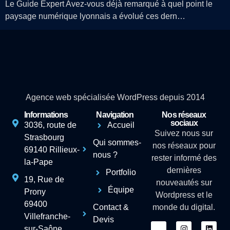
Le Guide Expert Avez-vous déjà remarqué à quel point le
paysage numérique lyonnais a évolué ces dern…
Agence web spécialisée WordPress depuis 2014
Informations
Navigation
Nos réseaux
sociaux
3036, route de
Accueil
Suivez nous sur
Strasbourg
Qui sommes-
nos réseaux pour
69140 Rillieux-
nous ?
rester informé des
la-Pape
dernières
Portfolio
19, Rue de
nouveautés sur
Équipe
Prony
Wordpress et le
69400
Contact &
monde du digital.
Villefranche-
Devis
sur-Saône