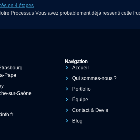
tre Processus Vous avez probablement déjà ressenti cette frust
Navigation
Strasbourg
Accueil
-la-Pape
Qui sommes-nous ?
ny
Portfolio
nche-sur-Saône
Équipe
Contact & Devis
nfo.fr
Blog